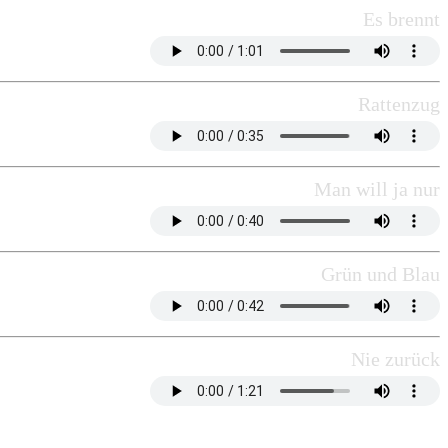
Es brennt
Rattenzug
Man will ja nur
Grün und Blau
Nie zurück